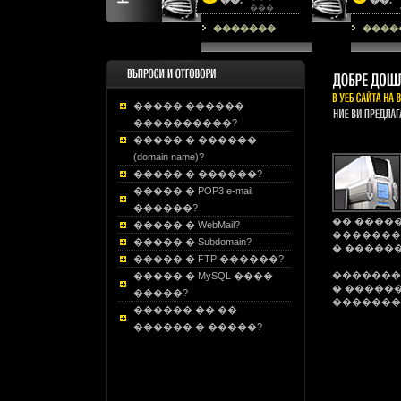
��.
��.
���
�������
����
����� ������
����������?
����� � ������
(domain name)?
����� � ������?
����� � POP3 e-mail
������?
�� ����
����� � WebMail?
�������
����� � Subdomain?
� �����
����� � FTP ������?
�������
����� � MySQL ����
� �����
�����?
�������
������ �� ��
������ � �����?