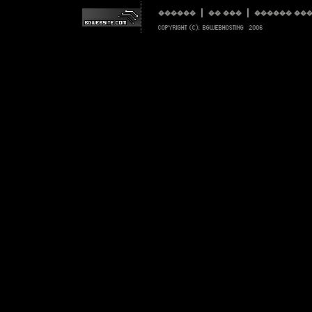
������
�� ���
������ ��